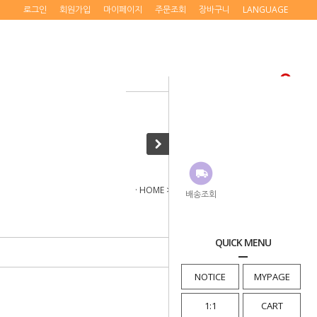
로그인
회원가입
마이페이지
주문조회
장바구니
LANGUAGE
· HOME
>
Game Package
>
The Ssum
배송조회
QUICK MENU
NOTICE
MYPAGE
1:1
CART