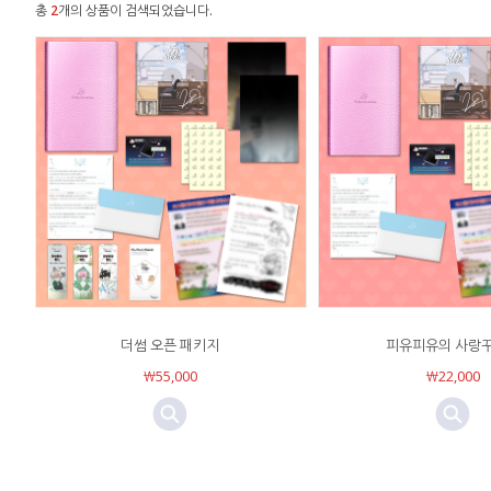
총
2
개의 상품이 검색되었습니다.
더썸 오픈 패키지
피유피유의 사랑
￦55,000
￦22,000