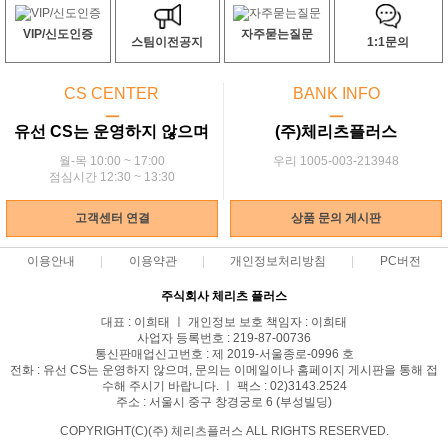
VIP/신도인증
자주묻는질문
스팀이전공지
1:1문의
CS CENTER
BANK INFO
ㅡ
ㅡ
유선 CS는 운영하지 않으며
(주)체리츠플러스
월-목 10:00 ~ 17:00
우리 1005-003-213948
점심시간 12:30 ~ 13:30
고객센터 연결
상품 문의 게시판
이용안내
이용약관
개인정보처리방침
PC버전
주식회사 체리츠 플러스
대표 : 이희태 ㅣ 개인정보 보호 책임자 : 이희태
사업자 등록번호 : 219-87-00736
통신판매업신고번호 : 제 2019-서울종로-0996 호
전화 : 유선 CS는 운영하지 않으며, 문의는 이메일이나 홈페이지 게시판을 통해 접
수해 주시기 바랍니다. ㅣ 팩스 : 02)3143.2524
주소 : 서울시 중구 창경궁로 6 (부성빌딩)
COPYRIGHT(C)(주) 체리츠플러스 ALL RIGHTS RESERVED.