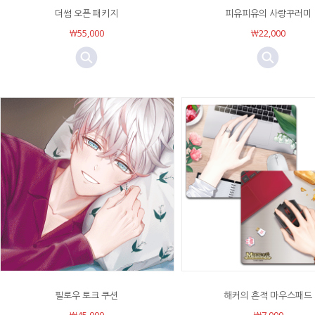
더썸 오픈 패키지
피유피유의 사랑꾸러미
￦55,000
￦22,000
필로우 토크 쿠션
해커의 흔적 마우스패드