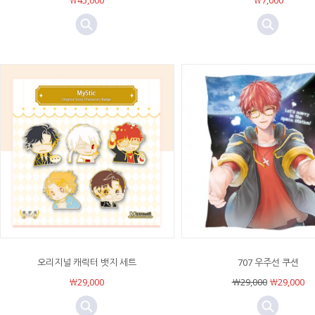
￦45,000
￦7,000
오리지널 캐릭터 뱃지 세트
707 우주선 쿠션
￦29,000
￦29,000
￦29,000