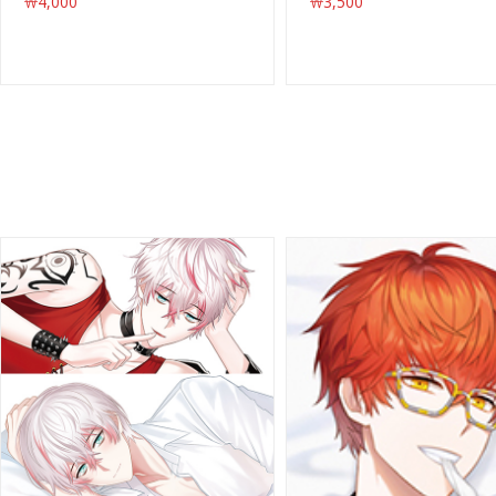
￦4,000
￦3,500