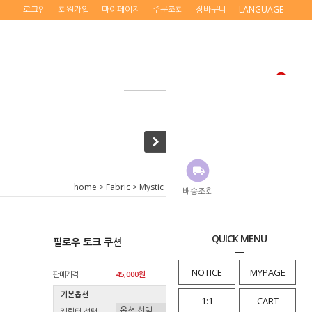
로그인
회원가입
마이페이지
주문조회
장바구니
LANGUAGE
home
>
Fabric
>
Mystic Messenger
> 필로우 토크 쿠션
배송조회
QUICK MENU
필로우 토크 쿠션
NOTICE
MYPAGE
판매가격
45,000원
기본옵션
1:1
CART
캐릭터 선택