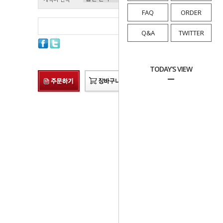
FAQ
ORDER
총 상품 금액
0
원
Q&A
TWITTER
TODAY'S VIEW