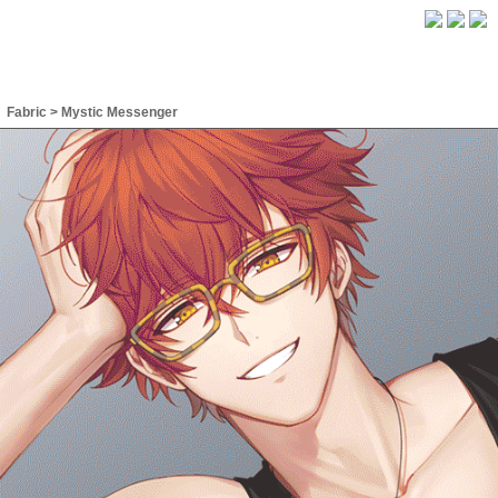
Fabric
>
Mystic Messenger