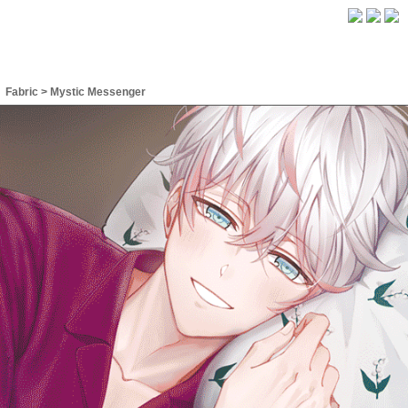
Fabric
>
Mystic Messenger