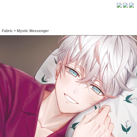
Fabric
>
Mystic Messenger