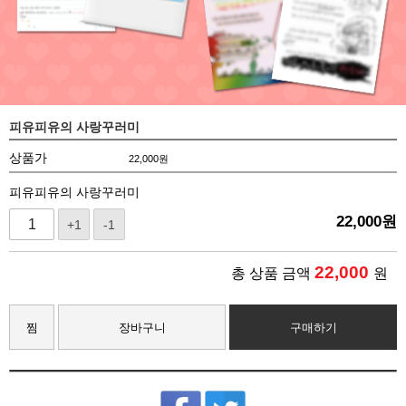
피유피유의 사랑꾸러미
상품가
22,000
원
피유피유의 사랑꾸러미
22,000
원
+1
-1
22,000
총 상품 금액
원
찜
장바구니
구매하기