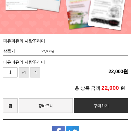
피유피유의 사랑꾸러미
상품가
22,000
원
피유피유의 사랑꾸러미
22,000
원
+1
-1
22,000
총 상품 금액
원
찜
장바구니
구매하기