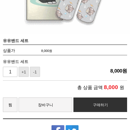
유유밴드 세트
상품가
8,000
원
유유밴드 세트
8,000
원
+1
-1
8,000
총 상품 금액
원
찜
장바구니
구매하기