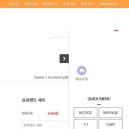
로그인
회원가입
마이페이지
주문조회
장바구니
LANGUAGE
home
>
Accessory/Etc.
>
The Ssum
> 유유밴드 세트
배송조회
QUICK MENU
유유밴드 세트
NOTICE
MYPAGE
판매가격
8,000
원
1:1
CART
유유밴드 세트
8,000
원