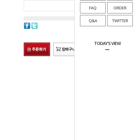
총 상품 금액
8,000
원
FAQ
ORDER
Q&A
TWITTER
TODAY'S VIEW