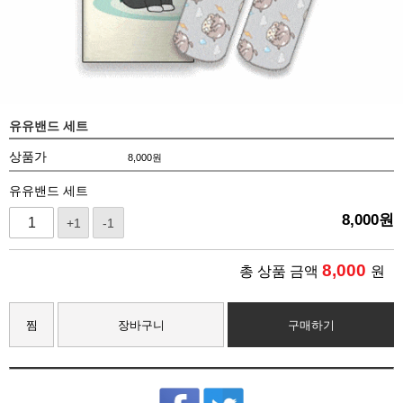
유유밴드 세트
상품가
8,000
원
유유밴드 세트
8,000
원
+1
-1
8,000
총 상품 금액
원
찜
장바구니
구매하기