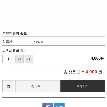
피유피유의 쉴드
상품가
4,000
원
피유피유의 쉴드
4,000
원
+1
-1
4,000
총 상품 금액
원
찜
장바구니
구매하기