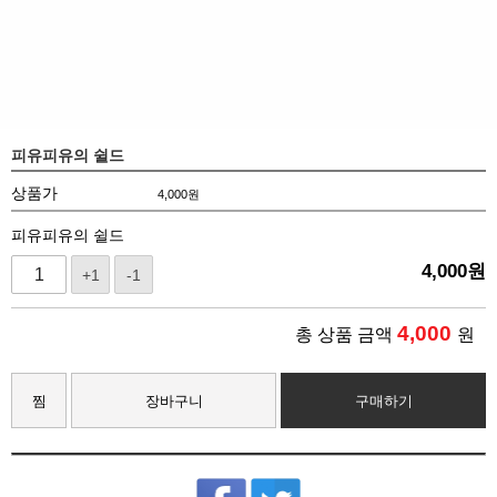
피유피유의 쉴드
상품가
4,000
원
피유피유의 쉴드
4,000
원
+1
-1
4,000
총 상품 금액
원
찜
장바구니
구매하기