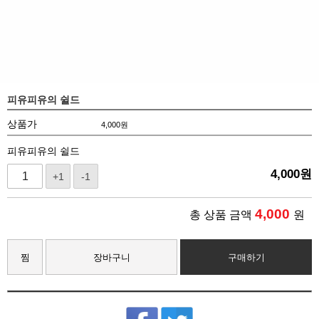
피유피유의 쉴드
상품가
4,000
원
피유피유의 쉴드
4,000
원
+1
-1
4,000
총 상품 금액
원
찜
장바구니
구매하기