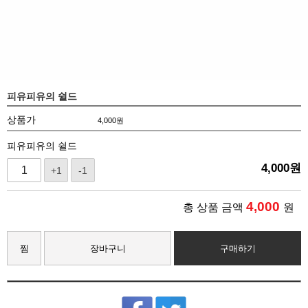
피유피유의 쉴드
상품가
4,000
원
피유피유의 쉴드
4,000
원
+1
-1
4,000
총 상품 금액
원
찜
장바구니
구매하기