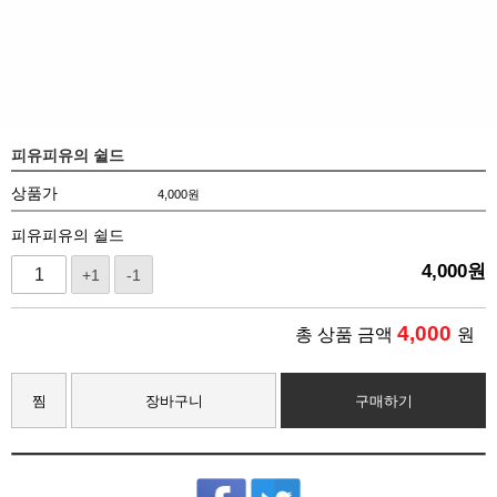
피유피유의 쉴드
상품가
4,000
원
피유피유의 쉴드
4,000
원
+1
-1
4,000
총 상품 금액
원
찜
장바구니
구매하기