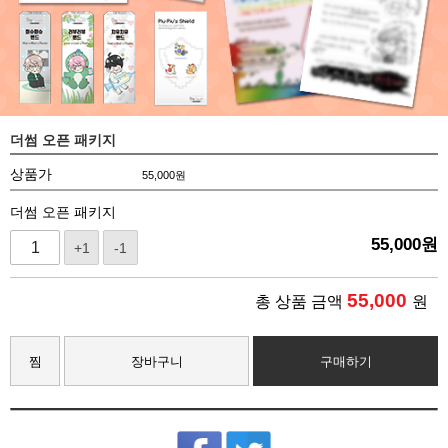
더썸 오픈 패키지
상품가
55,000
원
더썸 오픈 패키지
55,000
원
+1
-1
55,000
총 상품 금액
원
찜
장바구니
구매하기