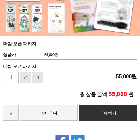
더썸 오픈 패키지
상품가
55,000
원
더썸 오픈 패키지
55,000
원
+1
-1
55,000
총 상품 금액
원
찜
장바구니
구매하기