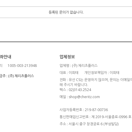
등록된 문의가 없습니다.
좌안내
업체정보
리
1005-003-213948
업체명 : (주) 체리츠플러스
대표 : 이희태
개인정보책임자 : 이희태
금주 : (주) 체리츠플러스
전화 : 유선 CS는 운영하지 않으며, 문의는 이메
해 주시기 바랍니다.
팩스 : 02)3143.2524
메일 : shop@cheritz.com
사업자등록번호 : 219-87-00736
통신판매업신고번호 : 제 2019-서울종로-0996 호
주소 : 서울시 중구 창경궁로 6 (부성빌딩)