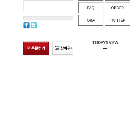
총 상품 금액
55,000
원
FAQ
ORDER
Q&A
TWITTER
TODAY'S VIEW