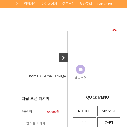
로그인
회원가입
마이페이지
주문조회
장바구니
LANGUAGE
home
>
Game Package
>
The Ssum
> 더썸 오픈 패키지
배송조회
QUICK MENU
더썸 오픈 패키지
NOTICE
MYPAGE
판매가격
55,000
원
1:1
CART
더썸 오픈 패키지
55,000
원