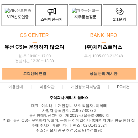
VIP/신도인증
자주묻는질문
스팀이전공지
1:1문의
CS CENTER
BANK INFO
ㅡ
ㅡ
유선 CS는 운영하지 않으며
(주)체리츠플러스
월-목 10:00 ~ 17:00
우리 1005-003-213948
점심시간 12:30 ~ 13:30
고객센터 연결
상품 문의 게시판
이용안내
이용약관
개인정보처리방침
PC버전
주식회사 체리츠 플러스
대표 : 이희태 ㅣ 개인정보 보호 책임자 : 이희태
사업자 등록번호 : 219-87-00736
통신판매업신고번호 : 제 2019-서울종로-0996 호
전화 : 유선 CS는 운영하지 않으며, 문의는 이메일이나 홈페이지 게시판을 통해 접
수해 주시기 바랍니다. ㅣ 팩스 : 02)3143.2524
주소 : 서울시 중구 창경궁로 6 (부성빌딩)