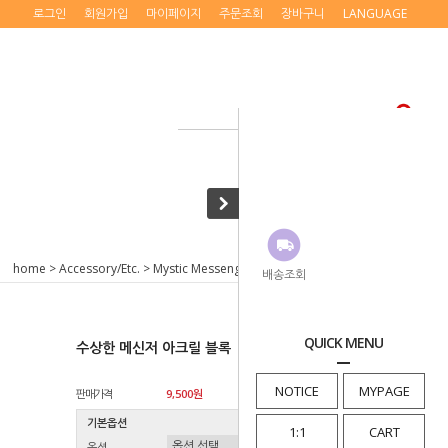
로그인
회원가입
마이페이지
주문조회
장바구니
LANGUAGE
home
>
Accessory/Etc.
>
Mystic Messenger
> 수상한 메신저 아크릴 블록
배송조회
QUICK MENU
수상한 메신저 아크릴 블록
NOTICE
MYPAGE
판매가격
9,500원
기본옵션
1:1
CART
옵션