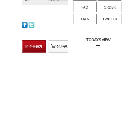
FAQ
ORDER
총 상품 금액
0
원
Q&A
TWITTER
TODAY'S VIEW