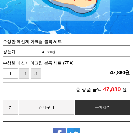
수상한 메신저 아크릴 블록 세트
상품가
47,880
원
수상한 메신저 아크릴 블록 세트 (7EA)
47,880
원
+1
-1
47,880
총 상품 금액
원
찜
장바구니
구매하기