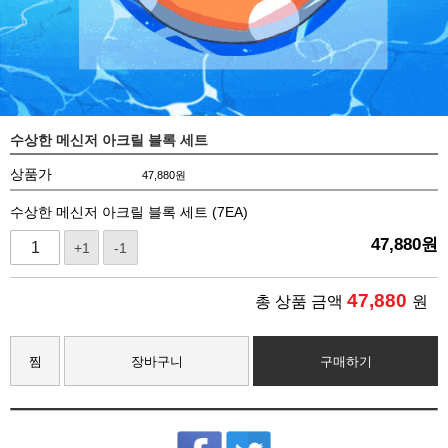
수상한 메신저 아크릴 블록 세트
상품가
47,880
원
수상한 메신저 아크릴 블록 세트 (7EA)
47,880
원
+1
-1
47,880
총 상품 금액
원
찜
장바구니
구매하기