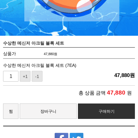
수상한 메신저 아크릴 블록 세트
상품가
47,880
원
수상한 메신저 아크릴 블록 세트 (7EA)
47,880
원
+1
-1
47,880
총 상품 금액
원
찜
장바구니
구매하기