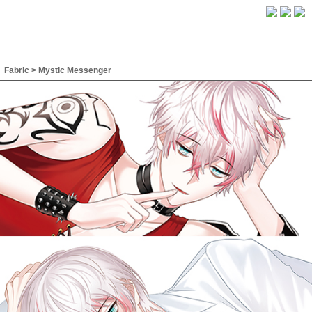
Fabric
>
Mystic Messenger