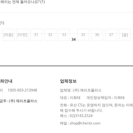
과 레이는 언제 들어오나요?
(1)
(1)
[처음]
[이전]
31
32
33
35
36
37
[끝]
34
좌안내
업체정보
리
1005-003-213948
업체명 : (주) 체리츠플러스
대표 : 이희태
개인정보책임자 : 이희태
금주 : (주) 체리츠플러스
전화 : 유선 CS는 운영하지 않으며, 문의는 
해 접수해 주시기 바랍니다.
팩스 : 02)3143.2524
메일 : shop@cheritz.com