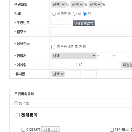
년
월
일
생년월일
성별
선택안함
남
여
*
우편번호
*
집주소
*
상세주소
기본배송지로 저장
-
-
*
연락처
@
*
이메일
-
-
휴대폰
우편발송동의
동의함
전체동의
이용약관
개인정보 수
내용보기