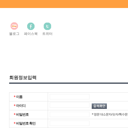
블로그
페이스북
트위터
회원정보입력
*
이름
*
아이디
*
비밀번호
* 영문 대소문자/숫자/특수문자
*
비밀번호 확인