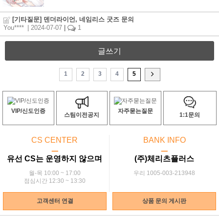
[기타질문] 덴더라이언, 네임리스 굿즈 문의
You****
| 2024-07-07
|
1
글쓰기
1
2
3
4
5
VIP/신도인증
자주묻는질문
스팀이전공지
1:1문의
CS CENTER
BANK INFO
ㅡ
ㅡ
유선 CS는 운영하지 않으며
(주)체리츠플러스
월-목 10:00 ~ 17:00
우리 1005-003-213948
점심시간 12:30 ~ 13:30
고객센터 연결
상품 문의 게시판