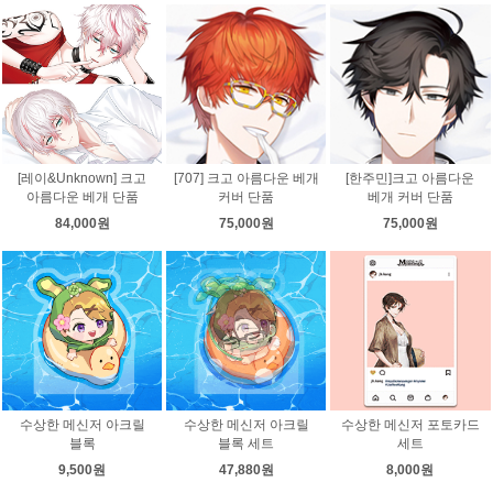
[레이&Unknown] 크고
[707] 크고 아름다운 베개
[한주민]크고 아름다운
아름다운 베개 단품
커버 단품
베개 커버 단품
84,000원
75,000원
75,000원
수상한 메신저 아크릴
수상한 메신저 아크릴
수상한 메신저 포토카드
블록
블록 세트
세트
9,500원
47,880원
8,000원