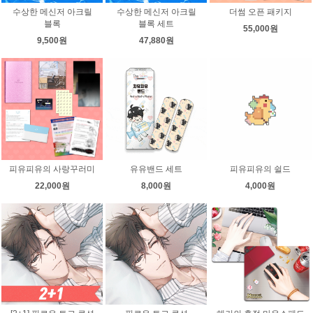
수상한 메신저 아크릴
수상한 메신저 아크릴
더썸 오픈 패키지
블록
블록 세트
55,000원
9,500원
47,880원
피유피유의 사랑꾸러미
유유밴드 세트
피유피유의 쉴드
22,000원
8,000원
4,000원