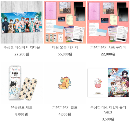
수상한 메신저 비치타올
더썸 오픈 패키지
피유피유의 사랑꾸러미
27,200원
55,000원
22,000원
유유밴드 세트
피유피유의 쉴드
수상한 메신저 L자 폴더
Ver.3
8,000원
4,000원
3,500원