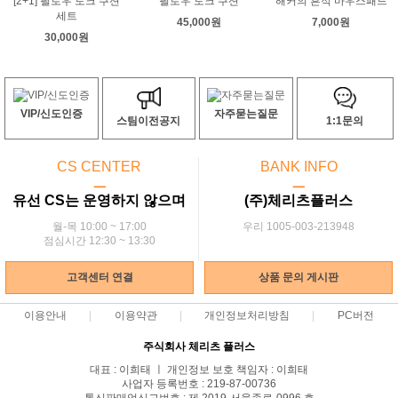
[2+1] 필로우 토크 쿠션
필로우 토크 쿠션
해커의 흔적 마우스패드
세트
45,000원
7,000원
30,000원
VIP/신도인증
자주묻는질문
스팀이전공지
1:1문의
CS CENTER
BANK INFO
ㅡ
ㅡ
유선 CS는 운영하지 않으며
(주)체리츠플러스
월-목 10:00 ~ 17:00
우리 1005-003-213948
점심시간 12:30 ~ 13:30
고객센터 연결
상품 문의 게시판
이용안내
이용약관
개인정보처리방침
PC버전
주식회사 체리츠 플러스
대표 : 이희태 ㅣ 개인정보 보호 책임자 : 이희태
사업자 등록번호 : 219-87-00736