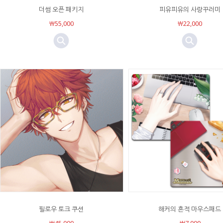
더썸 오픈 패키지
피유피유의 사랑꾸러미
￦55,000
￦22,000
필로우 토크 쿠션
해커의 흔적 마우스패드