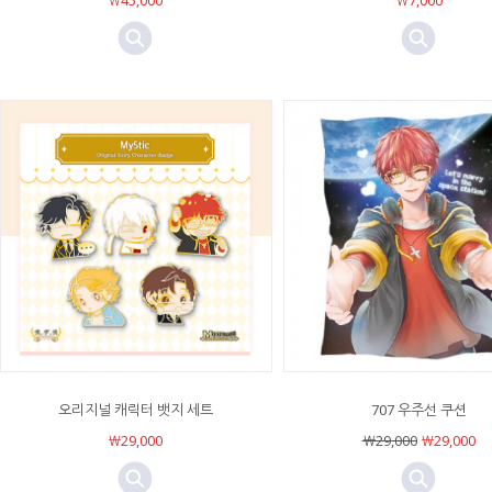
￦45,000
￦7,000
오리지널 캐릭터 뱃지 세트
707 우주선 쿠션
￦29,000
￦29,000
￦29,000