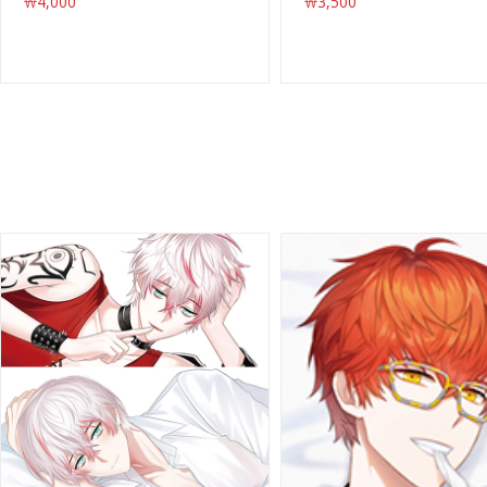
￦4,000
￦3,500