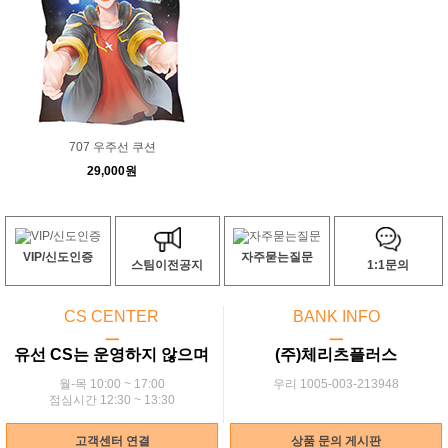
707 우주선 쿠션
29,000원
VIP/신도인증
자주묻는질문
스팀이전공지
1:1문의
CS CENTER
BANK INFO
ㅡ
ㅡ
유선 CS는 운영하지 않으며
(주)체리츠플러스
월-목 10:00 ~ 17:00
우리 1005-003-213948
점심시간 12:30 ~ 13:30
고객센터 연결
상품 문의 게시판