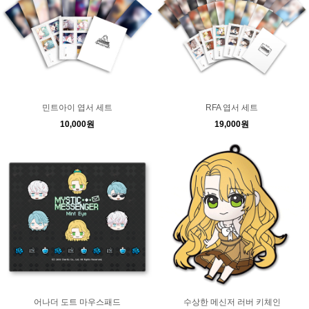
민트아이 엽서 세트
RFA 엽서 세트
10,000원
19,000원
어나더 도트 마우스패드
수상한 메신저 러버 키체인