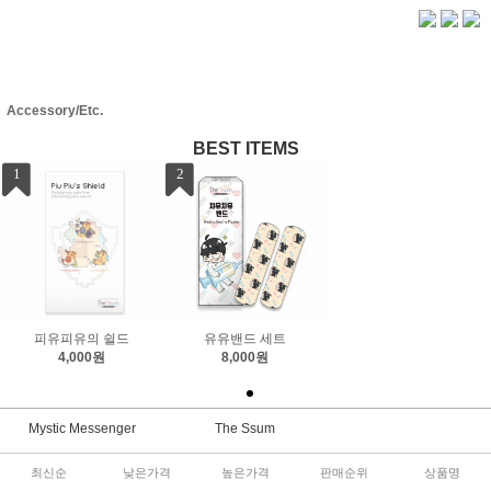
Accessory/Etc.
BEST ITEMS
1
2
피유피유의 쉴드
유유밴드 세트
4,000원
8,000원
Mystic Messenger
The Ssum
최신순
낮은가격
높은가격
판매순위
상품명