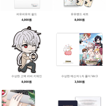
피유피유의 쉴드
유유밴드 세트
4,000원
8,000원
수상한 고백 러버 키체인
수상한 메신저 L자 폴더 Ver.3
8,000원
3,500원