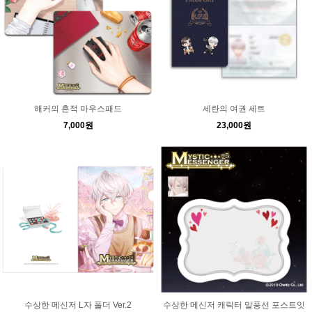
해커의 흔적 마우스패드
세란의 여권 세트
7,000원
23,000원
수상한 메신저 L자 폴더 Ver.2
수상한 메신저 캐릭터 말풍선 포스트잇