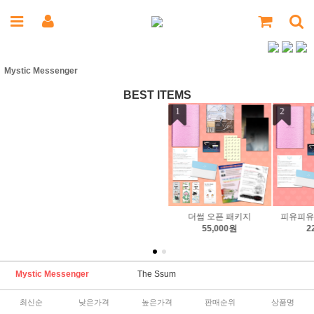
Mystic Messenger
BEST ITEMS
1
2
3
더썸 오픈 패키지
피유피유의 사랑꾸러미
피유피유의 쉴드
55,000원
22,000원
4,000원
Mystic Messenger
The Ssum
최신순
낮은가격
높은가격
판매순위
상품명