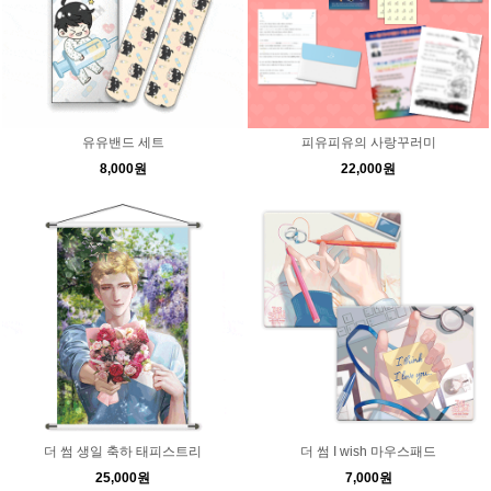
유유밴드 세트
피유피유의 사랑꾸러미
8,000원
22,000원
더 썸 생일 축하 태피스트리
더 썸 I wish 마우스패드
25,000원
7,000원