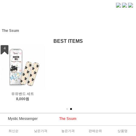
The Ssum
BEST ITEMS
4
드
유유밴드 세트
8,000원
Mystic Messenger
The Ssum
최신순
낮은가격
높은가격
판매순위
상품명