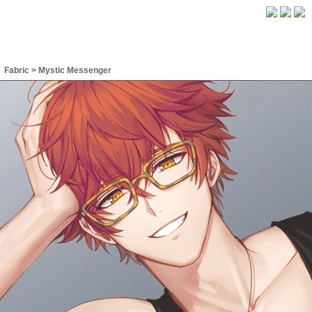
Fabric
>
Mystic Messenger