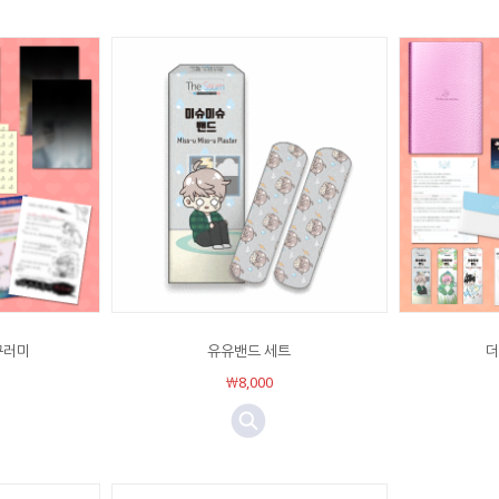
꾸러미
유유밴드 세트
더
￦8,000