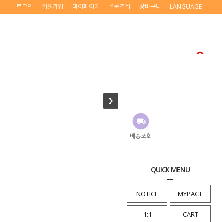
로그인
회원가입
마이페이지
주문조회
장바구니
LANGUAGE
· HOME
>
NEW
>
The Ssum
배송조회
QUICK MENU
NOTICE
MYPAGE
1:1
CART