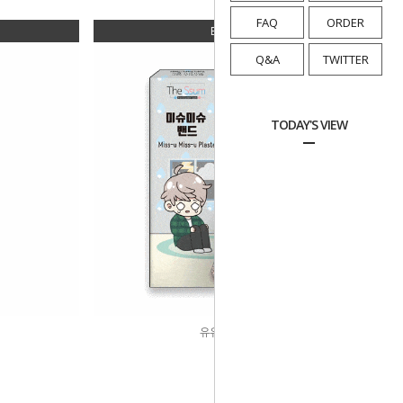
FAQ
ORDER
BEST 04
Q&A
TWITTER
TODAY'S VIEW
유유밴드 세트
8,000원