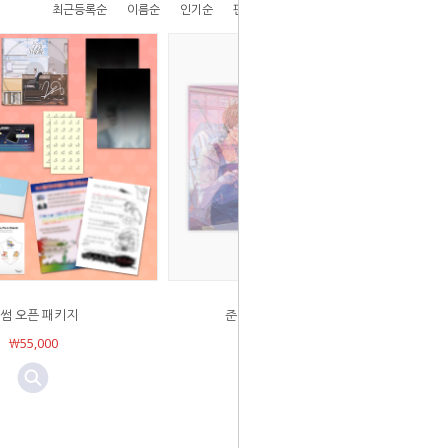
최근등록순
이름순
인기순
판매순
높은가격순
낮은가격순
썸 오픈 패키지
준 아트 스케치 노트 세트
￦55,000
Sold Out